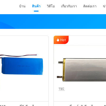
บ้าน
สินค้า
วิดีโอ
เกี่ยวกับเรา
ติดต่อเรา
ข่
Hot