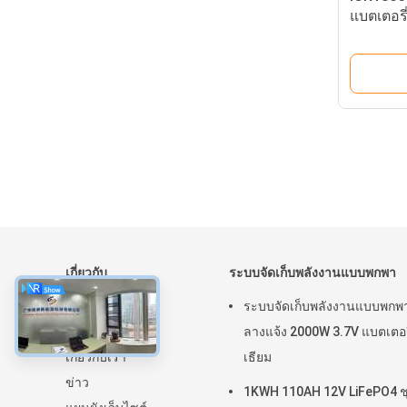
แบตเตอรี
เกี่ยวกับ
ระบบจัดเก็บพลังงานแบบพกพา
บ้าน
ระบบจัดเก็บพลังงานแบบพกพ
สินค้า
ลางแจ้ง 2000W 3.7V แบตเตอรี
เกี่ยวกับเรา
เธียม
ข่าว
1KWH 110AH 12V LiFePO4 ช