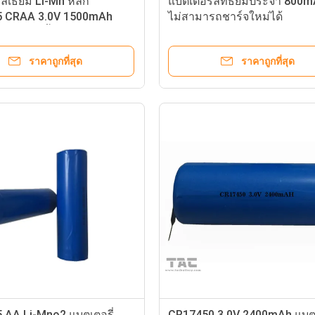
่ลิเธียม Li-Mn หลัก
แบตเตอรี่ลิทธิียมประจํา 800mA
 CRAA 3.0V 1500mAh
ไม่สามารถชาร์จใหม่ได้
ตอร์ยูทิลิตี้ตู้เก็บของประตู
ราคาถูกที่สุด
ราคาถูกที่สุด
 AA Li-Mno2 แบตเตอรี่
CR17450 3.0V 2400mAh แบตเ