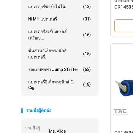
แบตเตอรี
แบตเตอรี่ชาร์จไฟได้...
(13)
CR14505
สำหรับมิเ
Ni MH แบตเตอรี่
(31)
แบตเตอรี่ลิเธียมเซลล์
(16)
เหรียญ...
ชิ้นส่วนอิเล็กทรอนิกส์
(15)
แบตเตอรี่...
รถแบบพกพา Jump Starter
(63)
แบตเตอรี่อิเล็กทรอนิกส์ E-
(18)
Cig...
รายชื่อผู้ติดต่อ
รายชื่อผู้
Ms. Alice
CR14505