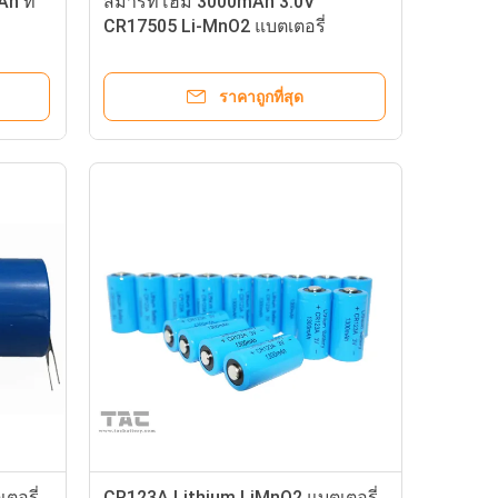
h ที่
สมาร์ทโฮม 3000mAh 3.0V
CR17505 Li-MnO2 แบตเตอรี่
ราคาถูกที่สุด
ตอรี่
CR123A Lithium LiMnO2 แบตเตอรี่