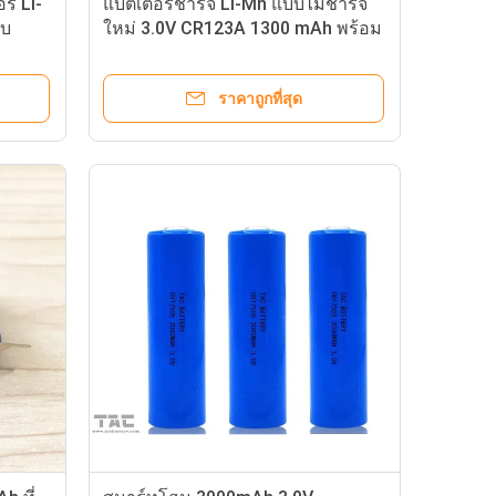
ี่ Li-
แบตเตอรี่ชาร์จ Li-Mn แบบไม่ชาร์จ
ับ
ใหม่ 3.0V CR123A 1300 mAh พร้อม
สายไฟ
ราคาถูกที่สุด