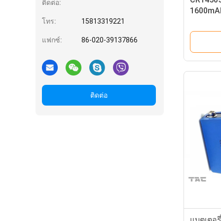
ติดต่อ:
1600mAh 
เซลล์มือ
โทร:
15813319221
แฟกซ์:
86-020-39137866
ติดต่อ
แบตเตอรี