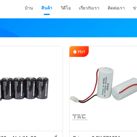
บ้าน
สินค้า
วิดีโอ
เกี่ยวกับเรา
ติดต่อเรา
ข่
Hot