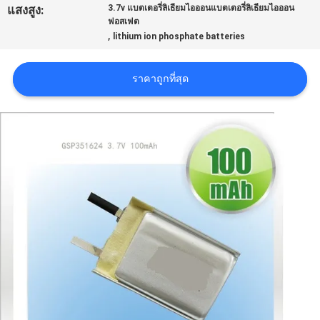
แสงสูง:
3.7v แบตเตอรี่ลิเธียมไอออนแบตเตอรี่ลิเธียมไอออน
ฟอสเฟต
คดี
,
lithium ion phosphate batteries
ราคาถูกที่สุด
ขอ
ใบ
เสนอ
ราคา
แผนผัง
เว็บไซต์