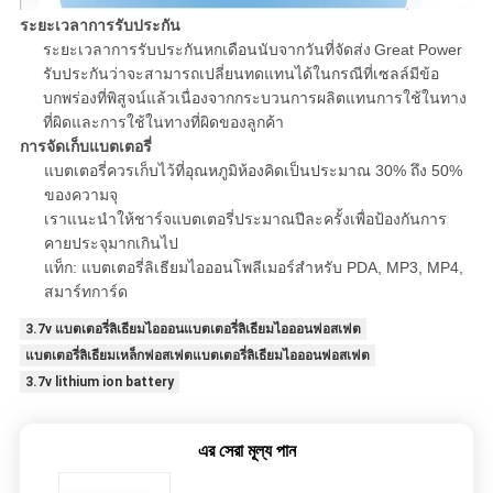
ระยะเวลาการรับประกัน
ระยะเวลาการรับประกันหกเดือนนับจากวันที่จัดส่ง
Great Power
รับประกันว่าจะสามารถเปลี่ยนทดแทนได้ในกรณีที่เซลล์มีข้อ
บกพร่องที่พิสูจน์แล้วเนื่องจากกระบวนการผลิตแทนการใช้ในทาง
ที่ผิดและการใช้ในทางที่ผิดของลูกค้า
การจัดเก็บแบตเตอรี่
แบตเตอรี่ควรเก็บไว้ที่อุณหภูมิห้องคิดเป็นประมาณ 30% ถึง 50%
ของความจุ
เราแนะนำให้ชาร์จแบตเตอรี่ประมาณปีละครั้งเพื่อป้องกันการ
คายประจุมากเกินไป
แท็ก: แบตเตอรี่ลิเธียมไอออนโพลีเมอร์สำหรับ PDA, MP3, MP4,
สมาร์ทการ์ด
3.7v แบตเตอรี่ลิเธียมไอออนแบตเตอรี่ลิเธียมไอออนฟอสเฟต
แบตเตอรี่ลิเธียมเหล็กฟอสเฟตแบตเตอรี่ลิเธียมไอออนฟอสเฟต
3.7v lithium ion battery
এর সেরা মূল্য পান