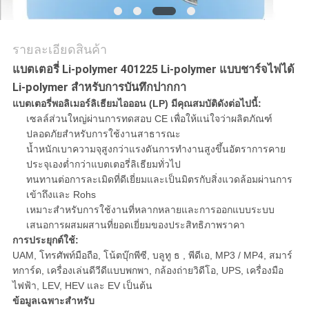
PRIVACY
POLICY
รายละเอียดสินค้า
แบตเตอรี่ Li-polymer 401225 Li-polymer แบบชาร์จไฟได้
Li-polymer สำหรับการบันทึกปากกา
แบตเตอรี่พอลิเมอร์ลิเธียมไอออน (LP) มีคุณสมบัติดังต่อไปนี้:
เซลล์ส่วนใหญ่ผ่านการทดสอบ CE เพื่อให้แน่ใจว่าผลิตภัณฑ์
ปลอดภัยสำหรับการใช้งานสาธารณะ
น้ำหนักเบาความจุสูงกว่าแรงดันการทำงานสูงขึ้นอัตราการคาย
ประจุเองต่ำกว่าแบตเตอรี่ลิเธียมทั่วไป
ทนทานต่อการละเมิดที่ดีเยี่ยมและเป็นมิตรกับสิ่งแวดล้อมผ่านการ
เข้าถึงและ Rohs
เหมาะสำหรับการใช้งานที่หลากหลายและการออกแบบระบบ
เสนอการผสมผสานที่ยอดเยี่ยมของประสิทธิภาพราคา
การประยุกต์ใช้:
UAM, โทรศัพท์มือถือ, โน้ตบุ๊กพีซี, บลูทู ธ , พีดีเอ, MP3 / MP4, สมาร์
ทการ์ด, เครื่องเล่นดีวีดีแบบพกพา, กล้องถ่ายวิดีโอ, UPS, เครื่องมือ
ไฟฟ้า, LEV, HEV และ EV เป็นต้น
ข้อมูลเฉพาะสำหรับ