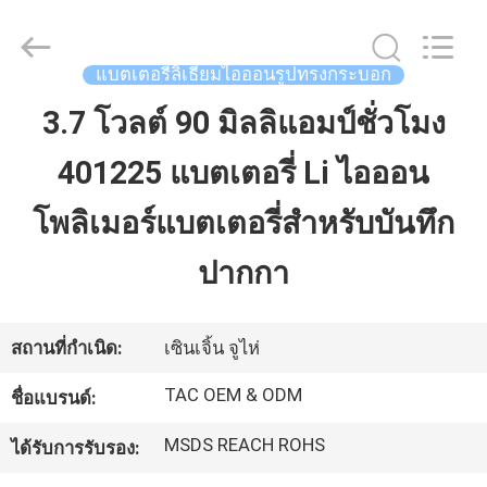
-
2026
Guang
Zhou
Sunland
แบตเตอรี่ลิเธียมไอออนรูปทรงกระบอก
New
Energy
Technology
3.7 โวลต์ 90 มิลลิแอมป์ชั่วโมง
บ้าน
Co.,
Ltd..
All
401225 แบตเตอรี่ Li ไอออน
Rights
Reserved.
สินค้า
โพลิเมอร์แบตเตอรี่สำหรับบันทึก
ปากกา
วิดีโอ
สถานที่กำเนิด:
เซินเจิ้น จูไห่
เกี่ยว
TAC OEM & ODM
ชื่อแบรนด์:
กับ
MSDS REACH ROHS
ได้รับการรับรอง:
เรา