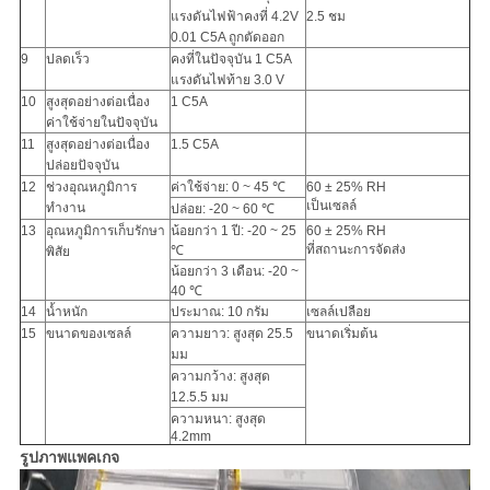
แรงดันไฟฟ้าคงที่ 4.2V
2.5 ชม
0.01 C5A ถูกตัดออก
9
ปลดเร็ว
คงที่ในปัจจุบัน 1 C5A
แรงดันไฟท้าย 3.0 V
10
สูงสุดอย่างต่อเนื่อง
1 C5A
ค่าใช้จ่ายในปัจจุบัน
11
สูงสุดอย่างต่อเนื่อง
1.5 C5A
ปล่อยปัจจุบัน
12
ช่วงอุณหภูมิการ
ค่าใช้จ่าย: 0 ~ 45 ℃
60 ± 25% RH
เป็นเซลล์
ทำงาน
ปล่อย: -20 ~ 60 ℃
13
อุณหภูมิการเก็บรักษา
น้อยกว่า 1 ปี: -20 ~ 25
60 ± 25% RH
ที่สถานะการจัดส่ง
℃
พิสัย
น้อยกว่า 3 เดือน: -20 ~
40 ℃
14
น้ำหนัก
ประมาณ: 10 กรัม
เซลล์เปลือย
15
ขนาดของเซลล์
ความยาว: สูงสุด 25.5
ขนาดเริ่มต้น
มม
ความกว้าง: สูงสุด
12.5.5 มม
ความหนา: สูงสุด
4.2mm
รูปภาพแพคเกจ