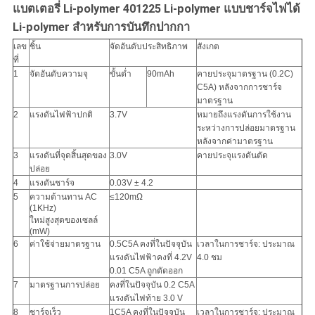
แบตเตอรี่ Li-polymer 401225 Li-polymer แบบชาร์จไฟได้
Li-polymer สำหรับการบันทึกปากกา
เลข
ชิ้น
จัดอันดับประสิทธิภาพ
สังเกต
ที่
1
จัดอันดับความจุ
ขั้นต่ำ
90mAh
คายประจุมาตรฐาน (0.2C)
C5A) หลังจากการชาร์จ
มาตรฐาน
2
แรงดันไฟฟ้าปกติ
3.7V
หมายถึงแรงดันการใช้งาน
ระหว่างการปล่อยมาตรฐาน
หลังจากค่ามาตรฐาน
3
แรงดันที่จุดสิ้นสุดของ
3.0V
คายประจุแรงดันตัด
ปล่อย
4
แรงดันชาร์จ
0.03V ± 4.2
5
ความต้านทาน AC
≤120mΩ
(1KHz)
ใหม่สูงสุดของเซลล์
(mW)
6
ค่าใช้จ่ายมาตรฐาน
0.5C5A คงที่ในปัจจุบัน
เวลาในการชาร์จ: ประมาณ
แรงดันไฟฟ้าคงที่ 4.2V
4.0 ชม
0.01 C5A ถูกตัดออก
7
มาตรฐานการปล่อย
คงที่ในปัจจุบัน 0.2 C5A
แรงดันไฟท้าย 3.0 V
8
ชาร์จเร็ว
1C5A คงที่ในปัจจุบัน
เวลาในการชาร์จ: ประมาณ