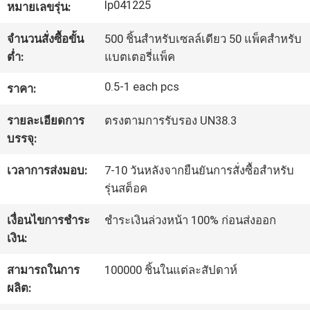
lp041225
หมายเลขรุ่น:
ทัวร์
จำนวนสั่งซื้อขั้น
500 ชิ้นสำหรับเซลล์เดียว 50 แพ็คสำหรับ
ต่ำ:
แบตเตอรี่แพ็ค
โรงงาน
0.5-1 each pcs
ราคา:
รายละเอียดการ
ตรงตามการรับรอง UN38.3
ควบคุม
บรรจุ:
คุณภาพ
เวลาการส่งมอบ:
7-10 วันหลังจากยืนยันการสั่งซื้อสำหรับ
รุ่นสต็อค
ติดต่อ
เงื่อนไขการชำระ
ชำระเงินล่วงหน้า 100% ก่อนส่งออก
เรา
เงิน:
สามารถในการ
100000 ชิ้นในแต่ละสัปดาห์
ผลิต:
ข่าว