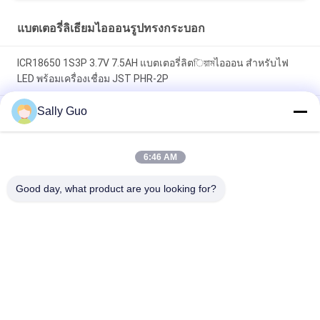
แบตเตอรี่ลิเธียมไอออนรูปทรงกระบอก
ICR18650 1S3P 3.7V 7.5AH แบตเตอรี่ลิตিয়ামไอออน สําหรับไฟ
LED พร้อมเครื่องเชื่อม JST PHR-2P
Sally Guo
18650 แบตเตอรี่ลิเธียมสำหรับโทรศัพท์มือถือ INM 7.4V Lithium Ion
2200mAh Pack
3.7 ลิตรแบตเตอรี่ลิเธียมไอออนรูปทรงกระบอกขนาด 3.7 โวลท์
6:46 AM
ชาร์จได้สำหรับไฟหน้าจักรยาน
Good day, what product are you looking for?
หมวดหมู่ยอดนิยม
ทั้งหมด
ระบบจัดเก็บพลังงาน
แบตเตอรี่ลิเธียม
แบบพกพา
ไอออนรูปทรงกระบอก
แบตเตอรี่ 3.2V 
แบตเตอรี่ Li-Mn
LiFePO4