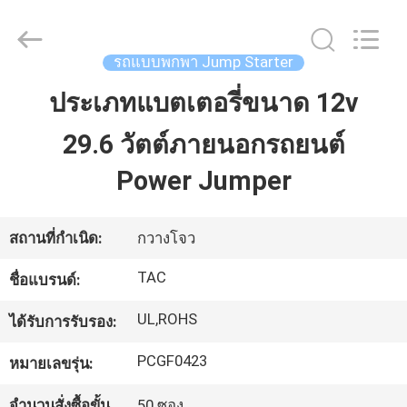
-
2026
Guang
Zhou
Sunland
รถแบบพกพา Jump Starter
New
Energy
Technology
ประเภทแบตเตอรี่ขนาด 12v
บ้าน
Co.,
Ltd..
All
29.6 วัตต์ภายนอกรถยนต์
Rights
Reserved.
สินค้า
Power Jumper
วิดีโอ
สถานที่กำเนิด:
กวางโจว
TAC
ชื่อแบรนด์:
เกี่ยว
UL,ROHS
ได้รับการรับรอง:
กับ
PCGF0423
หมายเลขรุ่น:
เรา
จำนวนสั่งซื้อขั้น
50 ซอง