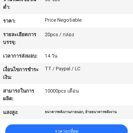
ต่ำ:
ทัวร์
Price Negotiable
ราคา:
โรงงาน
รายละเอียดการ
20pcs / กล่อง
บรรจุ:
ควบคุม
เวลาการส่งมอบ:
14 วัน
คุณภาพ
TT / Paypal / LC
เงื่อนไขการชำระ
เงิน:
ติดต่อ
สามารถในการ
10000pcs เดือน
ผลิต:
เรา
,
แสงสูง:
ธนาคารพลังงานภายนอก
ย้ายธนาคารพลังงาน
ข่าว
ราคาถูกที่สุด