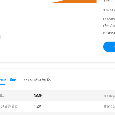
ราคา:
รายละเ
เวลากา
เงื่อนไ
สามารถ
รายละเอียด
รายละเอียดสินค้า
มี::
NiMH
ความจ
งดันไฟฟ้า:
1.2V
ชีวิตว