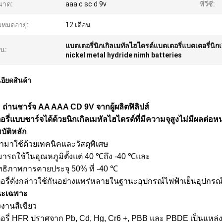
นาด:
aaa c sc d 9v
พีวีซี:
นหมดอายุ:
12 เดือน
แบตเตอรี่นิกเกิลเมทัลไฮไดรด์แบตเตอรี่แบตเตอรี่นิกเ
้น:
nickel metal hydride nimh batteries
อียดสินค้า
 ถ่านชาร์จ AA AAA CD 9V จากผู้ผลิตฟิลิปส์
รี่แบบชาร์จได้ด้วยนิกเกิลเมทัลไฮไดรด์ที่มีความจุสูงไม่มีผลต่อ
บัติหลัก
นำมาใช้ด้วยเทคนิคและวัสดุพิเศษ
ามารถใช้ในอุณหภูมิตั้งแต่ 40 ℃ถึง -40 ℃และ
ทธิภาพการคายประจุ 50% ที่ -40 ℃
อรี่ดังกล่าวใช้กันอย่างแพร่หลายในฐานะอุปกรณ์ไฟฟ้าเย็นอุปก
ณะเฉพาะ
งงานสีเขียว
อรี่ HFR ปราศจาก Pb, Cd, Hg, Cr6 +, PBB และ PBDE เป็นแหล่งพล