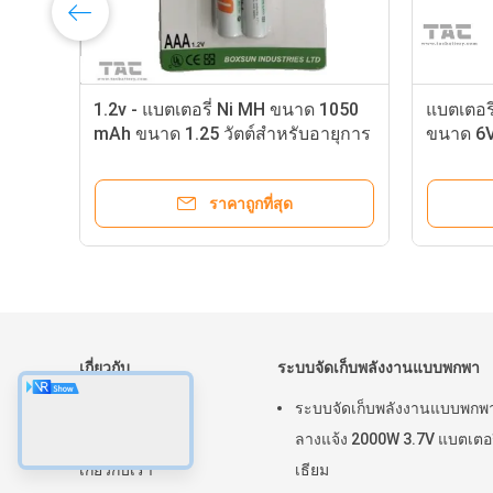
MH
แบตเตอรี่แบบชาร์จไฟได้ 9 โวลต์ 230
แบตเ
ตย์,
mAh กับเครื่องชาร์จสำหรับ
/ 14
เท่า
ไมโครโฟน
Hydr
ราคาถูกที่สุด
เกี่ยวกับ
ระบบจัดเก็บพลังงานแบบพกพา
บ้าน
ระบบจัดเก็บพลังงานแบบพกพ
สินค้า
ลางแจ้ง 2000W 3.7V แบตเตอรี
เกี่ยวกับเรา
เธียม