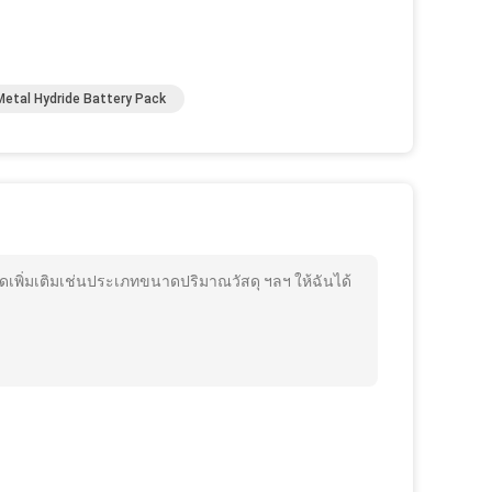
Metal Hydride Battery Pack
ยดเพิ่มเติมเช่นประเภทขนาดปริมาณวัสดุ ฯลฯ ให้ฉันได้