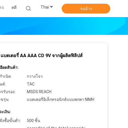
Thai
าว
คดี
ขออ้าง
แบตเตอรี่ AA AAA CD 9V จากผู้ผลิตฟิลิปส์
ียดสินค้า:
กำเนิด:
กวางโจว
นด์:
TAC
ารรับรอง:
MSDS REACH
ขรุ่น:
แบตเตอรี่อิเล็กทรอนิกส์แบบพกพา NIMH
ะเงิน:
งซื้อขั้นต่ำ:
500 ชิ้น