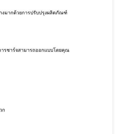
อย่างมากด้วยการปรับปรุงผลิตภัณฑ์
ัตราการชาร์จสามารถออกแบบโดยคุณ
ดวก