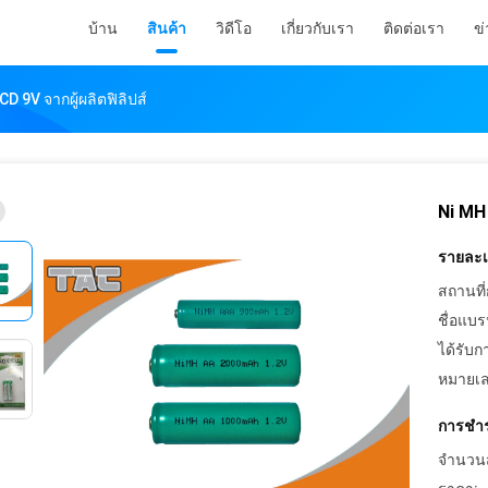
บ้าน
สินค้า
วิดีโอ
เกี่ยวกับเรา
ติดต่อเรา
ข่
D 9V จากผู้ผลิตฟิลิปส์
Ni MH 
รายละเอ
สถานที่
ชื่อแบร
ได้รับก
หมายเล
การชำร
จำนวนสั่