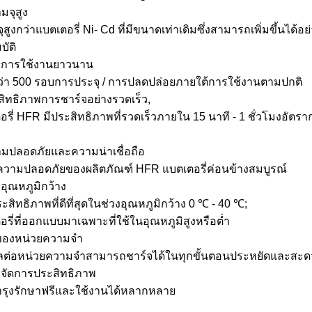
มจุสูง
สูงกว่าแบตเตอรี่ Ni- Cd ที่มีขนาดเท่าเดิมซึ่งสามารถเพิ่มขึ้นได้
บัติ
ยุการใช้งานยาวนาน
่า 500 รอบการประจุ / การปลดปล่อยภายใต้การใช้งานตามปกติ
สิทธิภาพการชาร์จอย่างรวดเร็ว,
อรี่ HFR มีประสิทธิภาพที่รวดเร็วภายใน 15 นาที - 1 ชั่วโมงอ
ามปลอดภัยและความน่าเชื่อถือ
วามปลอดภัยของผลิตภัณฑ์ HFR แบตเตอรี่ค่อนข้างสมบูรณ์
งอุณหภูมิกว้าง
ะสิทธิภาพที่ดีที่สุดในช่วงอุณหภูมิกว้าง 0 ℃ - 40 ℃;
รี่ที่ออกแบบมาเฉพาะที่ใช้ในอุณหภูมิสูงหรือต่ำ
ของหน่วยความจำ
ผลต่อหน่วยความจำสามารถชาร์จได้ในทุกขั้นตอนประหยัดและสะ
รจัดการประสิทธิภาพ
รุงรักษาฟรีและใช้งานได้หลากหลาย