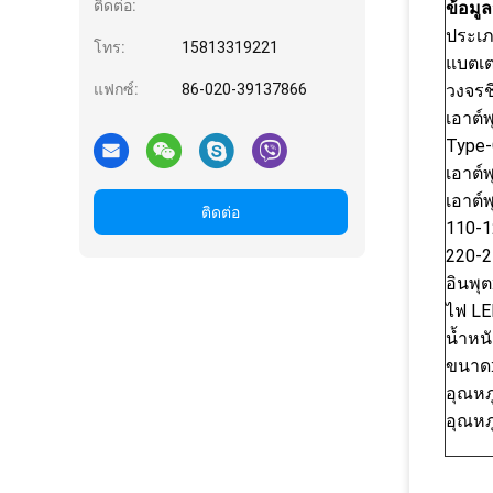
ติดต่อ:
ข้อมู
ประเภ
โทร:
15813319221
แบตเต
แฟกซ์:
86-020-39137866
วงจรชี
เอาต์
Type-
เอาต์
เอาต์พ
ติดต่อ
110-1
220-2
อินพุ
ไฟ LE
น้ำหน
ขนาด:
อุณหภ
อุณหภ