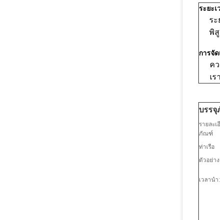
ระยะเ
ระ
พิ
การจัด
คว
เร
บรรจุ
รายละเอ
ภัณฑ์
ท่าเรือ
ตัวอย่า
เวลานำ: