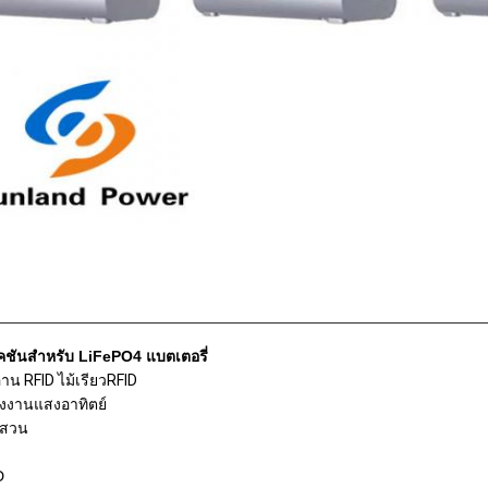
คชันสำหรับ LiFePO4 แบตเตอรี่
อ่าน RFID ไม้เรียวRFID
งงานแสงอาทิตย์
สวน
D