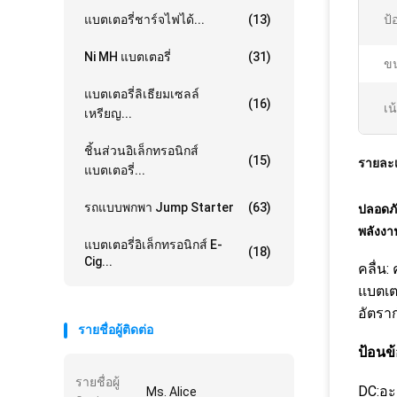
แบตเตอรี่ชาร์จไฟได้...
(13)
ป้
Ni MH แบตเตอรี่
(31)
ข
แบตเตอรี่ลิเธียมเซลล์
(16)
เน
เหรียญ...
ชิ้นส่วนอิเล็กทรอนิกส์
(15)
รายละเ
แบตเตอรี่...
รถแบบพกพา Jump Starter
(63)
ปลอดภั
พลังง
แบตเตอรี่อิเล็กทรอนิกส์ E-
(18)
Cig...
คลื่น:
แบตเต
อัตรา
รายชื่อผู้ติดต่อ
ป้อนข้
รายชื่อผู้
DC:อะ
Ms. Alice