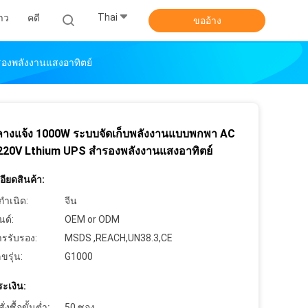
Thai
าว
คดี
ขออ้าง
องพลังงานแสงอาทิตย์
ลางแจ้ง 1000W ระบบจัดเก็บพลังงานแบบพกพา AC
220V Lthium UPS สำรองพลังงานแสงอาทิตย์
ียดสินค้า:
กำเนิด:
จีน
นด์:
OEM or ODM
ารรับรอง:
MSDS ,REACH,UN38.3,CE
ขรุ่น:
G1000
ะเงิน:
งซื้อขั้นต่ำ:
50 ซอง