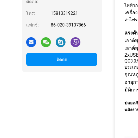
ติดต่อ:
ไฟฟ้า
เครื่อ
โทร:
15813319221
ค่าไฟร
แฟกซ์:
86-020-39137866
แรงดั
เอาต์
เอาต์พ
2xUSB
ติดต่อ
QC3.0:
ประเภท
อุณหภ
อายุก
มิติกา
ปลอดภั
พลังง