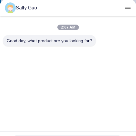
Sally Guo
ทัวร์
2:07 AM
โรงงาน
Good day, what product are you looking for?
ควบคุม
คุณภาพ
ติดต่อ
เรา
ICR18650-1S2P แบตเตอรี่สําหรับความหนาแน่นพลังงานสูง
ข่าว
ความปลอดภัยในสาขาต่างๆ เครื่องมือไฟฟ้า อิเล็กทรอนิกส์ผู้
บริโภค รถไฟฟ้า